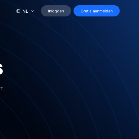
NL
Inloggen
Gratis aanmelden
s
t.